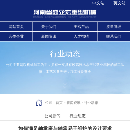
中文站
|
英文站
网站首页
关于我们
主营产品
质量管理
合作企业
新闻资讯
人才招聘
联系我们
行业动态
公司主要是以机械加工为主，拥有一支具有较高技术水平和敬业精神的员工队
伍，工艺装备先进，加工设备齐全



位置：
首页
>
新闻资讯
>
行业动态
公司新闻
行业动态
如何满足轴承座与轴承易于维护的设计要求